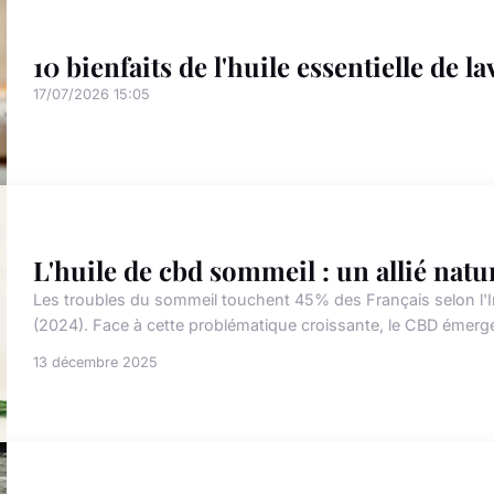
10 bienfaits de l'huile essentielle de 
17/07/2026 15:05
L'huile de cbd sommeil : un allié natu
Les troubles du sommeil touchent 45% des Français selon l'In
(2024). Face à cette problématique croissante, le CBD émerge
13 décembre 2025