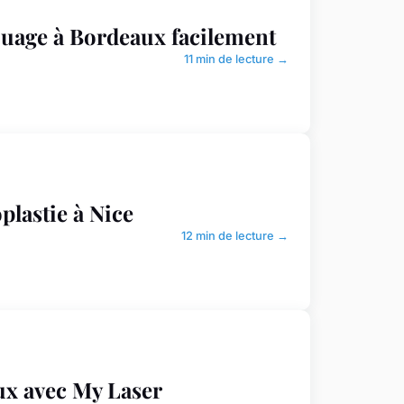
ouage à Bordeaux facilement
11 min de lecture →
plastie à Nice
12 min de lecture →
aux avec My Laser