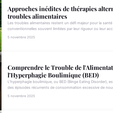
Approches inédites de thérapies alter
troubles alimentaires
Les troubles alimentaires restent un défi majeur pour la san
conventionnelles souvent limitées par leur rigueur ou leur acce
5 novembre 2025
Comprendre le Trouble de l'Alimentat
l'Hyperphagie Boulimique (BED)
L'hyperphagie boulimique, ou BED (Binge Eating Disorder), est
des épisodes récurrents de consommation excessive de nourr
5 novembre 2025