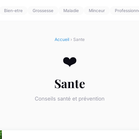
Bien-etre
Grossesse
Maladie
Minceur
Professionn
Accueil
› Sante
❤️
Sante
Conseils santé et prévention