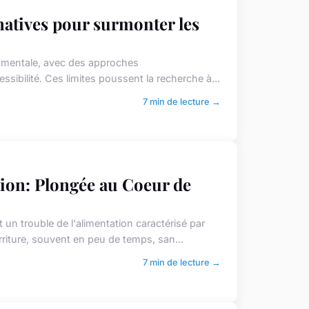
natives pour surmonter les
té mentale, avec des approches
ssibilité. Ces limites poussent la recherche à...
7 min de lecture →
ion: Plongée au Coeur de
 un trouble de l'alimentation caractérisé par
iture, souvent en peu de temps, san...
7 min de lecture →