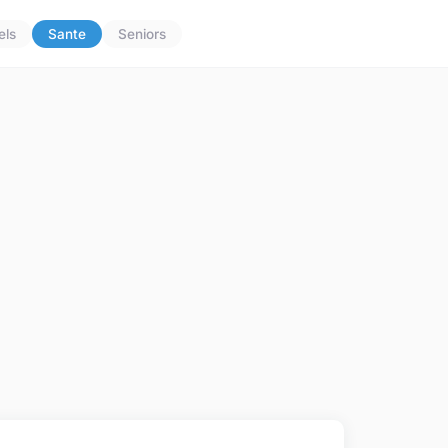
els
Sante
Seniors